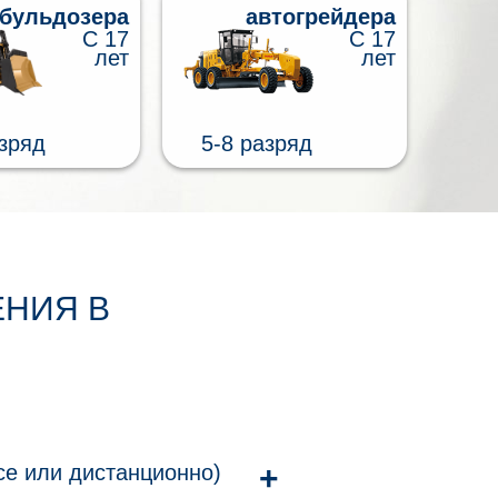
бульдозера
автогрейдера
С 17
С 17
лет
лет
азряд
5-8 разряд
ЕНИЯ В
се или дистанционно)