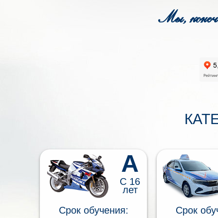
Мы, конеч
КАТ
A
С 16
лет
Срок обучения:
Срок обу