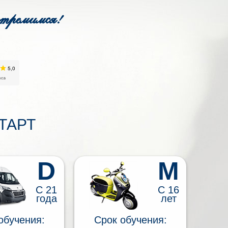
стремимся!
ТАРТ
D
M
С 21
С 16
года
лет
обучения:
Срок обучения: