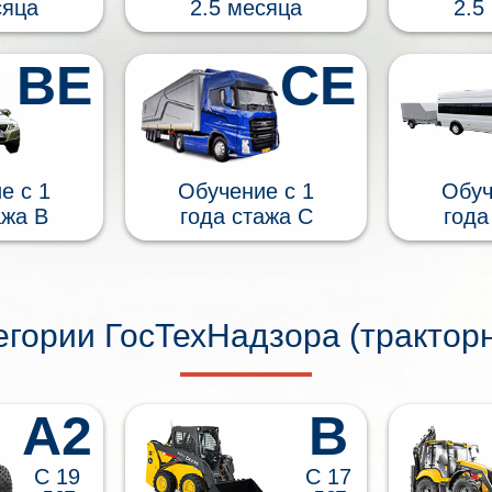
сяца
2.5 месяца
2.5
BE
CE
е c 1
Обучение c 1
Обуч
ажа B
года стажа C
года
егории ГосТехНадзора (трактор
A2
B
С 19
С 17