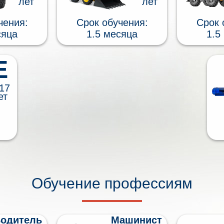
лет
лет
чения:
Срок обучения:
Срок 
сяца
1.5 месяца
1.5
E
17
ет
Обучение профессиям
одитель
Машинист