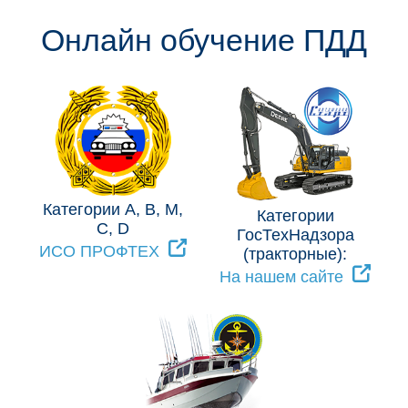
Онлайн обучение ПДД
Категории A, B, M,
Категории
C, D
ГосТехНадзора
ИСО ПРОФТЕХ
(тракторные):
На нашем сайте