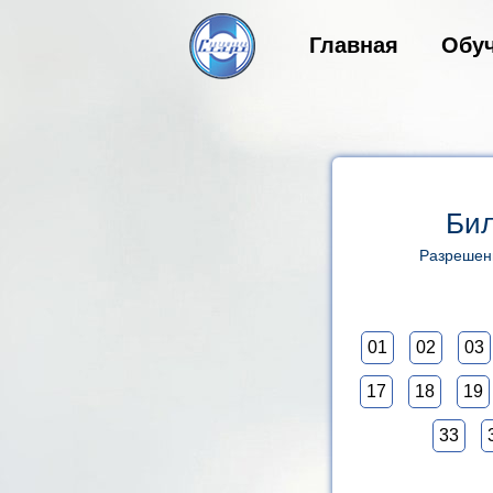
Главная
Обу
Бил
Разрешени
01
02
03
17
18
19
33