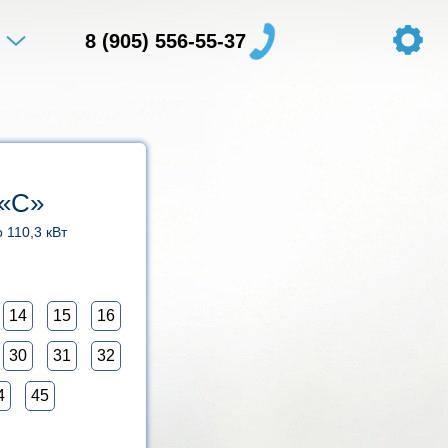
8 (905) 556-55-37
 «C»
 110,3 кВт
14
15
16
30
31
32
4
45