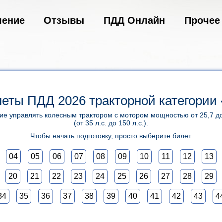
чение
Отзывы
ПДД Онлайн
Прочее
еты ПДД 2026 тракторной категории
е управлять колесным трактором с мотором мощностью от 25,7 до
(от 35 л.с. до 150 л.с.).
Чтобы начать подготовку, просто выберите билет.
04
05
06
07
08
09
10
11
12
13
20
21
22
23
24
25
26
27
28
29
34
35
36
37
38
39
40
41
42
43
4